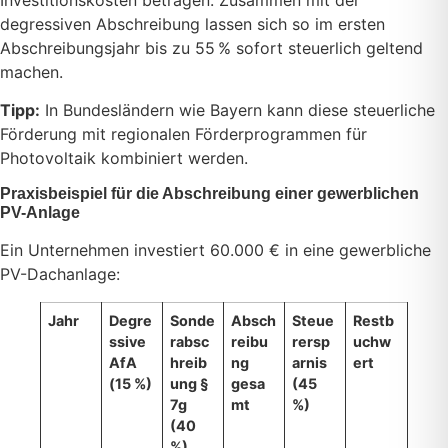
degressiven Abschreibung lassen sich so im ersten
Abschreibungsjahr bis zu 55 % sofort steuerlich geltend
machen.
Tipp:
In Bundesländern wie Bayern kann diese steuerliche
Förderung mit regionalen Förderprogrammen für
Photovoltaik kombiniert werden.
Praxisbeispiel für die Abschreibung einer gewerblichen
PV-Anlage
Ein Unternehmen investiert 60.000 € in eine gewerbliche
PV-Dachanlage:
Jahr
Degre
Sonde
Absch
Steue
Restb
ssive
rabsc
reibu
rersp
uchw
AfA
hreib
ng
arnis
ert
(15 %)
ung §
gesa
(45
7g
mt
%)
(40
%)