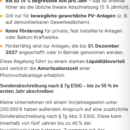
Bis zu 15 % degressive AfA pro Jahr
– das ist dreimal
höher als die übliche lineare Abschreibung (5 % jährlich).
Gilt nur für
bewegliche gewerbliche PV-Anlagen
(z. B.
auf demontierbaren Gewerbedächern).
Keine Förderung
für private, fest installierte Anlagen
oder Balkon-Kraftwerke.
Förderfähig sind nur Anlagen, die bis
31. Dezember
2027
angeschafft oder in Betrieb genommen werden.
Diese Regelung führt zu einem starken
Liquiditätsvorteil
und verkürzt die
Amortisationszeit
einer
Photovoltaikanlage erheblich.
Sonderabschreibung nach § 7g EStG – bis zu 55 % im
ersten Jahr abschreiben
Kleine Unternehmen mit einem Vorjahresgewinn unter
200.000 € haben außerdem Anspruch auf eine zusätzliche
Sonderabschreibung nach § 7g Abs. 5 EStG. Diese kann
innerhalb von fünf Jahren bis zu 40 % der
Investitionskosten betragen. Zusammen mit der